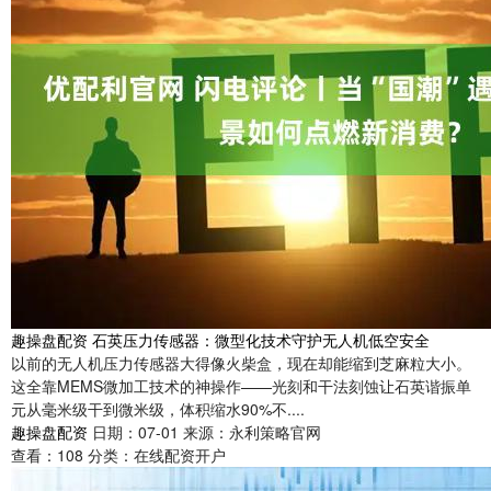
趣操盘配资 石英压力传感器：微型化技术守护无人机低空安全
以前的无人机压力传感器大得像火柴盒，现在却能缩到芝麻粒大小。
这全靠MEMS微加工技术的神操作——光刻和干法刻蚀让石英谐振单
元从毫米级干到微米级，体积缩水90%不....
趣操盘配资
日期：07-01
来源：永利策略官网
查看：
108
分类：
在线配资开户