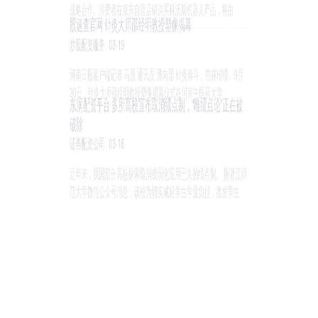
中国证监会主席吴清在陆家嘴论坛上透露，近期科创板即将推出两项
改革措施。 一是扩大第五套标准适用范围到人工智能大模型企业，
无双配资官网 白鹿超美舞台
证券配资公司
05-20
点亮一束星光，光影路上，白鹿继续赤诚奔赴。
长沙期货配资公司平台 白酒指数反弹疲软，*ST岩石本周下
跌超11%，退市压力加剧丨酒市周报
炒股配资服务
04-03
本周A股市场迎来强势反弹，但白酒指数走势相对疲软。Wind白酒指
数周涨幅仅为0.3%，以59011点报收。板块内个股反弹