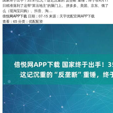
国家终于出手！35.97亿元！这记沉重的“反垄断”重锤，终于在4月17
日精准落到了这帮“算法地主”的脑门上。 拼多多、美团、京东、饿了
么（现淘宝闪购）、抖音、淘....
倍悦网APP下载
日期：07-15
来源：天宇优配官网APP下载
查看：
65
分类：
优配配资