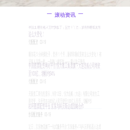
滚动资讯
东信证券配资 厨师IP、宝藏小店……大湾区假日餐饮消费亮
点多
在线配资开户
03-20
国庆黄金周，餐饮行业以多样化创新点燃假期消费活力。广州启动第
二届“Young城点心季”，联动粤港澳大湾区10家知名餐厅，
天猫配资官网 欧洲搅屎棍台湾邦交立陶宛，欲求盟友帮助，
求助无果宣布破产！
炒股配资服务
04-10
今天看到一条消息，真的让人觉得振奋不已。欧洲的小强——立陶
宛，在反对中国的立场上终于迎来了报应，在俄乌战争中也扮演了搅
局
豪泰配资平台 陆家嘴论坛上，吴清宣布科创板将推出两项改
革措施
在线配资开户
06-17