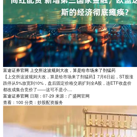
富途证券官网 上交所这波规则大改，算是给市场来了剂猛药
【上交所这波规则大改，算是给市场来了剂猛药】7月6日起，ST股涨
跌停从5%放宽到10%，盘后固定价格交易扩到全A股，连ETF收盘价
都改成集合竞价了——这可不是小....
富途证券官网
日期：07-29
来源：广盛网官网
查看：
100
分类：
炒股配资服务