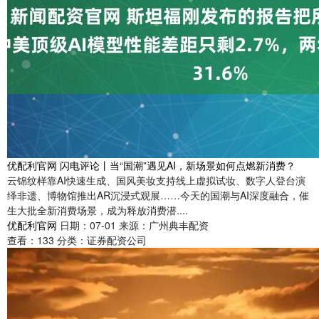
优配利官网 闪电评论丨当“国潮”遇见AI，新场景如何点燃新消费？
云锦纹样靠AI快速生成、国风美妆支持线上虚拟试妆、数字人登台演
绎非遗、博物馆推出AR沉浸式观展……今天的国潮与AI深度融合，催
生大批全新消费场景，成为释放消费潜....
优配利官网
日期：07-01
来源：广州典丰配资
查看：
133
分类：
证券配资公司