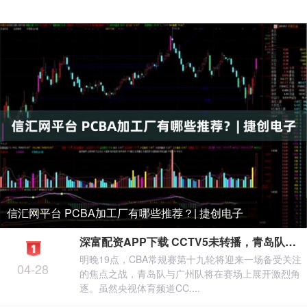
信汇网平台 PCBA加工厂有哪些推荐？| 捷创电子
深富配资APP下载 CCTV5未转播，青岛队对阵广州队：王奕博迎战郭艾伦，段昂军交锋刘颜诚
明晚19点，CBA常规赛第十九轮将迎来一场备受关注
04-28
的焦点之战，青岛队与广州队将在赛场上展开激烈角
逐。虽然央视体育频道CC....