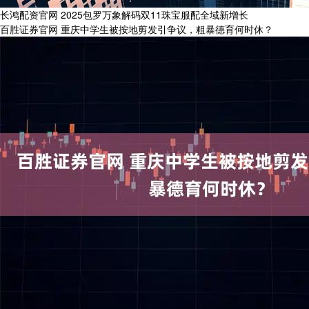
长鸿配资官网 2025包罗万象解码双11珠宝服配全域新增长
百胜证券官网 重庆中学生被按地剪发引争议，粗暴德育何时休？