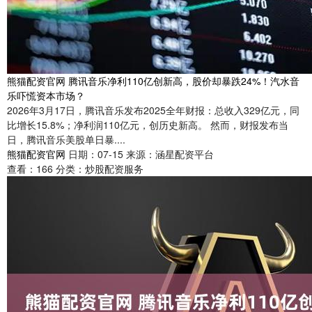
熊猫配资官网 腾讯音乐净利110亿创新高，股价却暴跌24%！汽水音
乐吓慌资本市场？
2026年3月17日，腾讯音乐发布2025全年财报：总收入329亿元，同
比增长15.8%；净利润110亿元，创历史新高。 然而，财报发布当
日，腾讯音乐美股单日暴....
熊猫配资官网
日期：07-15
来源：涵星配资平台
查看：
166
分类：
炒股配资服务