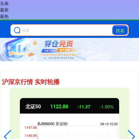
头条
最新
最热
搜索
沪深京行情 实时轮播
北证50
1122.88
-11.37
-1.00%