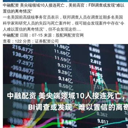
中融配资 美尖端领域10人接连死亡，美前高官：FBI调查或发现“难以
置信的离奇情况”
一名美国前高级核事务官员表示，联邦调查人员在调查近期多名美国
科学家和研究人员的失踪与死亡案件时，很可能会发现案件中存在“令
人难以置信的离奇情况”，但不会发现这些....
中融配资
日期：07-15
来源：股配网配资官网
查看：
122
分类：
证券配资公司