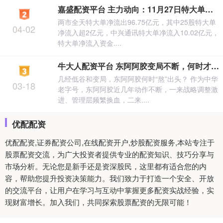
嘉盛配资平台 主力动向：11月27日特大单净流出96.75亿元
两市全天特大单净流出96.75亿元，其中25股特大单
04-02
净流入超2亿元，中兴通讯特大单净流入10.02亿元，
特大单净流入资金....
牛大人配资平台 东阿阿胶变局不断，何时才能“熬”出头
几经低谷和变局，东阿阿胶何时“熬”出头？ 作为中华
03-18
老字号，东阿阿胶近几年动作不断，一来战略调整激
进、管理层频繁换血，二来....
优配配资
优配配资,证券配资公司,在线配资开户,炒股配资服务,本站专注于
股票配资交流，为广大投资者提供专业的配资知识、技巧分享与
市场分析。无论您是新手还是资深股民，这里都有适合您的内
容，帮助您提升投资决策能力。我们致力于打造一个安全、开放
的交流平台，让用户在学习与互动中掌握更多配资实战经验，实
现财富增长。加入我们，共同探索股票配资的无限可能！