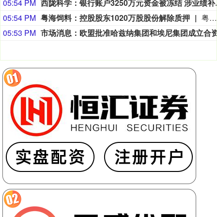
05:54 PM
西陇科学：银行
05:54 PM
粤海饲料：控股股东1020万股股份解除质押
粤海饲料公告称，近日控股股东对虾公司所持1020万股股份解除质押，占其所持股份比例1.46%，占公司总股本比例4.11%。截至公告披露日，对虾公司及其一致行动人累计被质押股份1.10亿股，占其所持股份比例23.93%，占公司总股本比例15.78%。对虾公司股份质押风险可控，该行为对上市公司无影响，未出现导致公司实控权变更的实质性因素。
05:53 PM